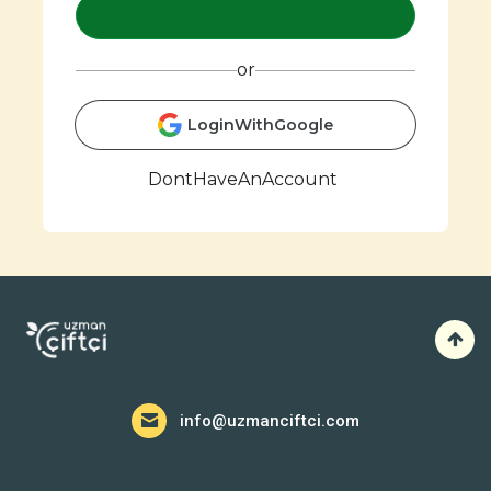
or
LoginWithGoogle
DontHaveAnAccount
info@uzmanciftci.com