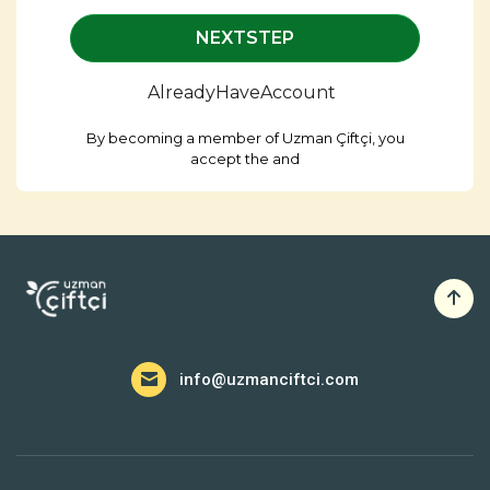
NEXTSTEP
AlreadyHaveAccount
By becoming a member of Uzman Çiftçi, you
accept the
and
info@uzmanciftci.com