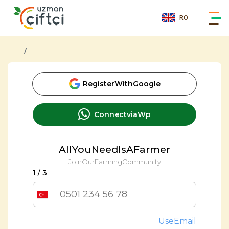
RO
RegisterWithGoogle
ConnectviaWp
AllYouNeedIsAFarmer
JoinOurFarmingCommunity
1
/ 3
UseEmail