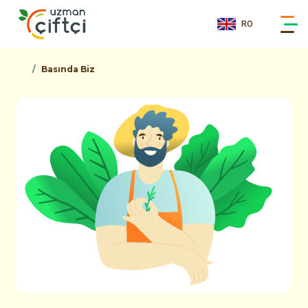
RO
Basında Biz