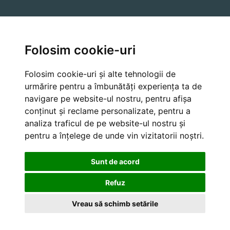
A Lua Legatura
Folosim cookie-uri
Farmer API
Folosim cookie-uri și alte tehnologii de
urmărire pentru a îmbunătăți experiența ta de
navigare pe website-ul nostru, pentru afișa
Cancellation and Refund Policies
conținut și reclame personalizate, pentru a
analiza traficul de pe website-ul nostru și
pentru a înțelege de unde vin vizitatorii noștri.
Sunt de acord
Refuz
Vreau să schimb setările