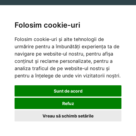
A Lua Legatura
Folosim cookie-uri
Farmer API
Folosim cookie-uri și alte tehnologii de
urmărire pentru a îmbunătăți experiența ta de
navigare pe website-ul nostru, pentru afișa
Cancellation and Refund Policies
conținut și reclame personalizate, pentru a
analiza traficul de pe website-ul nostru și
pentru a înțelege de unde vin vizitatorii noștri.
Sunt de acord
Refuz
Vreau să schimb setările