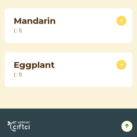
Mandarin
( : 1)
Eggplant
( : 1)