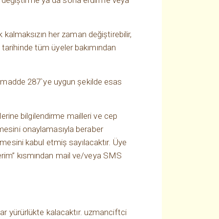
eti değiştirme ya da sona erdirme veya
k kalmaksızın her zaman değiştirebilir,
yın tarihinde tüm üyeler bakımından
UMK madde 287`ye uygun şekilde esas
erine bilgilendirme mailleri ve cep
şmesini onaylamasıyla beraber
lmesini kabul etmiş sayılacaktır. Üye
rim” kısmından mail ve/veya SMS
ar yürürlükte kalacaktır. uzmanciftci