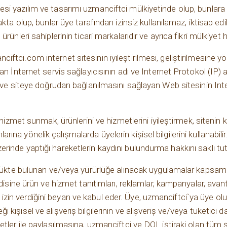
 yazılım ve tasarımı uzmanciftci mülkiyetinde olup, bunlara iliş
akta olup, bunlar üye tarafından izinsiz kullanılamaz, iktisap 
ürünleri sahiplerinin ticari markalarıdır ve ayrıca fikri mülkiy
ftci.com internet sitesinin iyileştirilmesi, geliştirilmesine 
n İnternet servis sağlayıcısının adı ve Internet Protokol (IP) ad
 ve siteye doğrudan bağlanılmasını sağlayan Web sitesinin Intern
 hizmet sunmak, ürünlerini ve hizmetlerini iyileştirmek, sitenin k
lanlarına yönelik çalışmalarda üyelerin kişisel bilgilerini kullanabil
inde yaptığı hareketlerin kaydını bulundurma hakkını saklı tut
rürlükte bulunan ve/veya yürürlüğe alınacak uygulamalar kapsa
ndisine ürün ve hizmet tanıtımları, reklamlar, kampanyalar, avant
in verdiğini beyan ve kabul eder. Üye, uzmanciftci`ya üye ol
işisel ve alışveriş bilgilerinin ve alışveriş ve/veya tüketici da
tler ile paylaşılmasına, uzmanciftci ve DOL iştiraki olan tüm ş