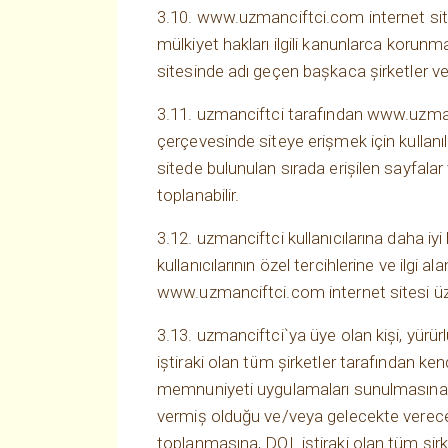
3.10. www.uzmanciftci.com internet sitesi
mülkiyet hakları ilgili kanunlarca korunm
sitesinde adı geçen başkaca şirketler ve 
3.11. uzmanciftci tarafından www.uzmanci
çerçevesinde siteye erişmek için kullanıla
sitede bulunulan sırada erişilen sayfalar
toplanabilir.
3.12. uzmanciftci kullanıcılarına daha iyi
kullanıcılarının özel tercihlerine ve ilgi a
www.uzmanciftci.com internet sitesi üzer
3.13. uzmanciftci`ya üye olan kişi, yü
iştiraki olan tüm şirketler tarafından ke
memnuniyeti uygulamaları sunulmasına iz
vermiş olduğu ve/veya gelecekte vereceği k
toplanmasına, DOL iştiraki olan tüm şirke