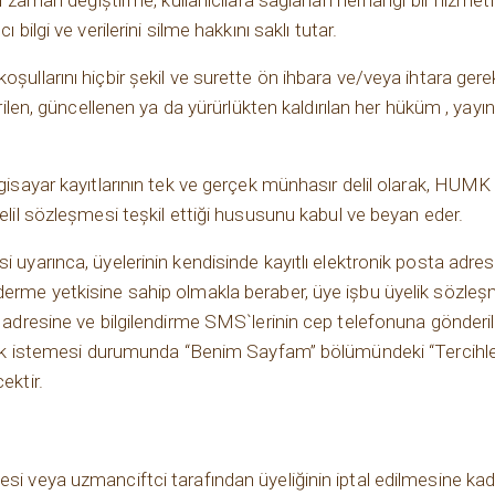
diği zaman değiştirme, kullanıcılara sağlanan herhangi bir hizm
 bilgi ve verilerini silme hakkını saklı tutar.
oşullarını hiçbir şekil ve surette ön ihbara ve/veya ihtara gere
tirilen, güncellenen ya da yürürlükten kaldırılan her hüküm , ya
ilgisayar kayıtlarının tek ve gerçek münhasır delil olarak, H
delil sözleşmesi teşkil ettiği hususunu kabul ve beyan eder.
i uyarınca, üyelerinin kendisinde kayıtlı elektronik posta adresl
nderme yetkisine sahip olmakla beraber, üye işbu üyelik sözle
ta adresine ve bilgilendirme SMS`lerinin cep telefonuna gönderi
 istemesi durumunda “Benim Sayfam” bölümündeki “Tercihle
ektir.
esi veya uzmanciftci tarafından üyeliğinin iptal edilmesine kad