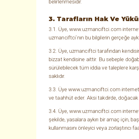
belirlenmesidir.
3. Tarafların Hak Ve Yükü
3.1. Üye, www.uzmanciftci.com internet s
uzmanciftci`nın bu bilgilerin gerçeğe ay
3.2. Üye, uzmanciftci tarafından kendisi
bizzat kendisine aittir. Bu sebeple doğab
sürülebilecek tüm iddia ve taleplere kar
saklıdır.
3.3. Üye www.uzmanciftci.com internet s
ve taahhüt eder. Aksi takdirde, doğaca
3.4. Üye, www.uzmanciftci.com internet s
şekilde, yasalara aykırı bir amaç için, ba
kullanmasını önleyici veya zorlaştırıcı fa