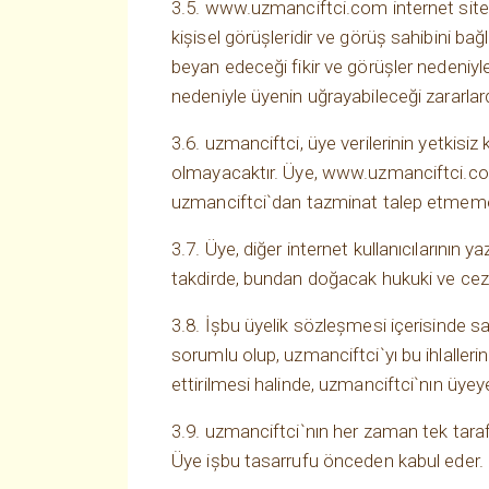
3.5. www.uzmanciftci.com internet sitesi
kişisel görüşleridir ve görüş sahibini bağ
beyan edeceği fikir ve görüşler nedeniyle
nedeniyle üyenin uğrayabileceği zararla
3.6. uzmanciftci, üye verilerinin yetkisi
olmayacaktır. Üye, www.uzmanciftci.com 
uzmanciftci`dan tazminat talep etmemey
3.7. Üye, diğer internet kullanıcılarının 
takdirde, bundan doğacak hukuki ve cez
3.8. İşbu üyelik sözleşmesi içerisinde sa
sorumlu olup, uzmanciftci`yı bu ihlallerin
ettirilmesi halinde, uzmanciftci`nın üy
3.9. uzmanciftci`nın her zaman tek taraflı
Üye işbu tasarrufu önceden kabul eder. 