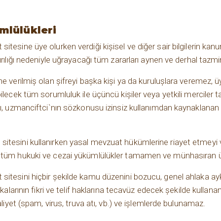
mlülükleri
itesine üye olurken verdiği kişisel ve diğer sair bilgilerin ka
kırılığı nedeniyle uğrayacağı tüm zararları aynen ve derhal taz
ne verilmiş olan şifreyi başka kişi ya da kuruluşlara veremez,
ilecek tüm sorumluluk ile üçüncü kişiler veya yetkili merciler ta
şı, uzmanciftci`nın sözkonusu izinsiz kullanımdan kaynaklanan h
itesini kullanırken yasal mevzuat hükümlerine riayet etmeyi 
k tüm hukuki ve cezai yükümlülükler tamamen ve münhasıran ü
itesini hiçbir şekilde kamu düzenini bozucu, genel ahlaka aykırı
şkalarının fikri ve telif haklarına tecavüz edecek şekilde kullan
aliyet (spam, virus, truva atı, vb.) ve işlemlerde bulunamaz.