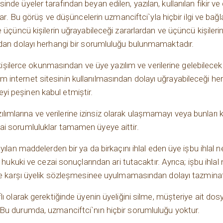
nde üyeler tarafından beyan edilen, yazılan, kullanılan fikir 
lar. Bu görüş ve düşüncelerin uzmanciftci`yla hiçbir ilgi ve bağ
 üçüncü kişilerin uğrayabileceği zararlardan ve üçüncü kişileri
rdan dolayı herhangi bir sorumluluğu bulunmamaktadır.
z kişilerce okunmasından ve üye yazılım ve verilerine gelebilece
internet sitesinin kullanılmasından dolayı uğrayabileceği her
i peşinen kabul etmiştir.
yazılımlarına ve verilerine izinsiz olarak ulaşmamayı veya bunlar
ai sorumluluklar tamamen üyeye aittir.
yılan maddelerden bir ya da birkaçını ihlal eden üye işbu ihlal
 hukuki ve cezai sonuçlarından ari tutacaktır. Ayrıca; işbu ihlal 
eye karşı üyelik sözleşmesinee uyulmamasından dolayı tazminat 
 olarak gerektiğinde üyenin üyeliğini silme, müşteriye ait dosya,
Bu durumda, uzmanciftci`nın hiçbir sorumluluğu yoktur.