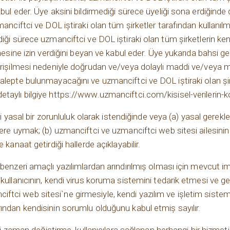
bul eder. Üye aksini bildirmediği sürece üyeliği sona erdiğinde 
manciftci ve DOL iştiraki olan tüm şirketler tarafından kullanıl
iği sürece uzmanciftci ve DOL iştiraki olan tüm şirketlerin kend
çmesine izin verdiğini beyan ve kabul eder. Üye yukarıda bahsi ge
 erişilmesi nedeniyle doğrudan ve/veya dolaylı maddi ve/veya
talepte bulunmayacağını ve uzmanciftci ve DOL iştiraki olan ş
gili detaylı bilgiye https://www.uzmanciftci.com/kisisel-verilerin
rini yasal bir zorunluluk olarak istendiğinde veya (a) yasal ger
lere uymak; (b) uzmanciftci ve uzmanciftci web sitesi ailesinin
 kanaat getirdiği hallerde açıklayabilir.
benzeri amaçlı yazılımlardan arındırılmış olması için mevcut im
 kullanıcının, kendi virus koruma sistemini tedarik etmesi ve 
tci web sitesi`ne girmesiyle, kendi yazılım ve işletim siste
ından kendisinin sorumlu olduğunu kabul etmiş sayılır.