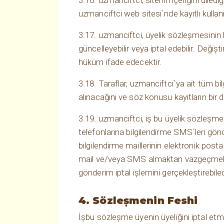
3.16. uzmanciftci, sitenin içeriğini dile
uzmanciftci web sitesi`nde kayıtlı kullanıcı
3.17. uzmanciftci, üyelik sözleşmesinin k
güncelleyebilir veya iptal edebilir. Değiş
hüküm ifade edecektir.
3.18. Taraflar, uzmanciftci`ya ait tüm b
alınacağını ve söz konusu kayıtların bir 
3.19. uzmanciftci, iş bu üyelik sözleşmes
telefonlarına bilgilendirme SMS`leri gö
bilgilendirme maillerinin elektronik pos
mail ve/veya SMS almaktan vazgeçmek
gönderim iptal işlemini gerçekleştirebilec
4. Sözleşmenin Feshi
İşbu sözleşme üyenin üyeliğini iptal etm