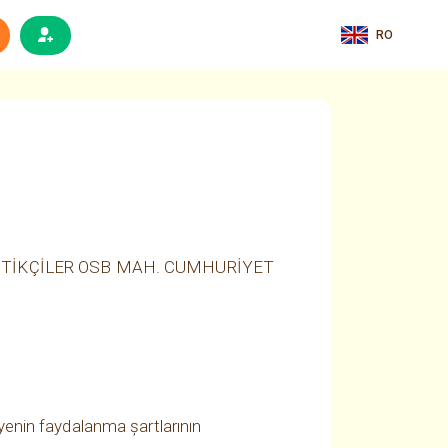
RO
 PLASTİKÇİLER OSB MAH. CUMHURİYET
enin faydalanma şartlarının