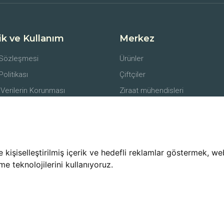
lik ve Kullanım
Merkez
 Sözleşmesi
Ürünler
 Politikası
Çiftçiler
 Verilerin Korunması
Ziraat mühendisleri
er
Alıcılar
li Satış Sözleşmesi
Lojistik Firmaları
e İade Koşulları
işiselleştirilmiş içerik ve hedefli reklamlar göstermek, web 
me teknolojilerini kullanıyoruz.
© 2025 uzmanciftci.com