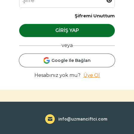
Şifremi Unuttum
GIRIŞ YAP
veya
Google Ile Bağlan
Hesabınız yok mu?
Üye Ol
info@uzmanciftci.com