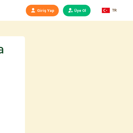
TR
Giriş Yap
Üye Ol
a