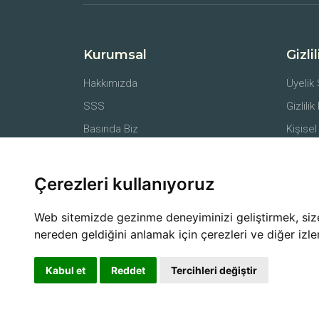
Kurumsal
Gizli
Hakkımızda
Üyelik
SSS
Gizlilik
Basında Biz
Kişisel
İletişim
Belgel
Farmer API
Mesafe
Çerezleri kullanıyoruz
İptal v
Web sitemizde gezinme deneyiminizi geliştirmek, size k
nereden geldiğini anlamak için çerezleri ve diğer izle
Kabul et
Reddet
Tercihleri değiştir