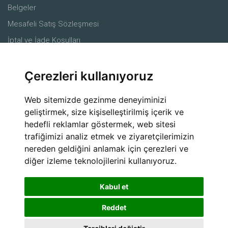
Belgeler
Mesafeli Satış Sözleşmesi
İptal ve İade Koşulları
Merkez
Çerezleri kullanıyoruz
Ürünler
Çiftçiler
Web sitemizde gezinme deneyiminizi
Ziraat mühendisleri
geliştirmek, size kişiselleştirilmiş içerik ve
hedefli reklamlar göstermek, web sitesi
Alıcılar
trafiğimizi analiz etmek ve ziyaretçilerimizin
Lojistik Firmaları
nereden geldiğini anlamak için çerezleri ve
Sosyal Medya
diğer izleme teknolojilerini kullanıyoruz.
Kabul et
Reddet