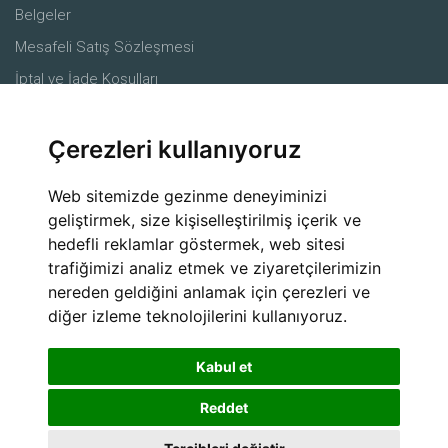
Belgeler
Mesafeli Satış Sözleşmesi
İptal ve İade Koşulları
Merkez
Çerezleri kullanıyoruz
Ürünler
Çiftçiler
Web sitemizde gezinme deneyiminizi
Ziraat mühendisleri
geliştirmek, size kişiselleştirilmiş içerik ve
hedefli reklamlar göstermek, web sitesi
Alıcılar
trafiğimizi analiz etmek ve ziyaretçilerimizin
Lojistik Firmaları
nereden geldiğini anlamak için çerezleri ve
Sosyal Medya
diğer izleme teknolojilerini kullanıyoruz.
Kabul et
Reddet