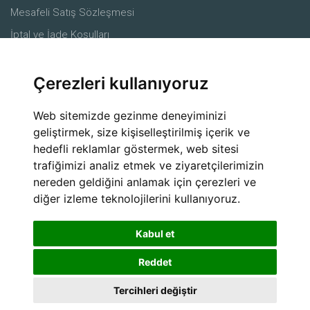
Mesafeli Satış Sözleşmesi
İptal ve İade Koşulları
Merkez
Çerezleri kullanıyoruz
Ürünler
Çiftçiler
Web sitemizde gezinme deneyiminizi
Ziraat mühendisleri
geliştirmek, size kişiselleştirilmiş içerik ve
hedefli reklamlar göstermek, web sitesi
Alıcılar
trafiğimizi analiz etmek ve ziyaretçilerimizin
Lojistik Firmaları
nereden geldiğini anlamak için çerezleri ve
Sosyal Medya
diğer izleme teknolojilerini kullanıyoruz.
Kabul et
Reddet
Tercihleri değiştir