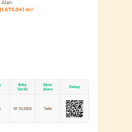
Alan
)
1.673.041 m²
ç
Bitiş
Ekim
Detay
Tarihi
Alanı
5
01.10.2025
Tarla