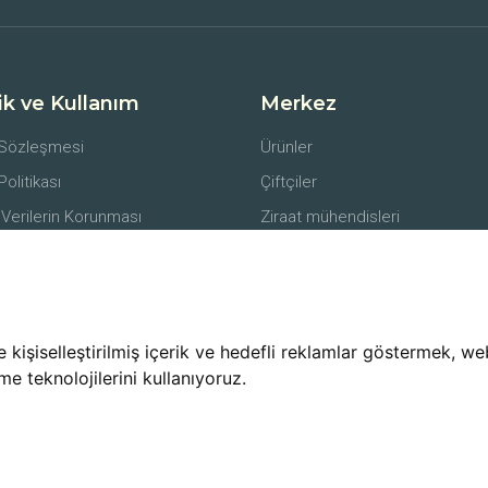
lik ve Kullanım
Merkez
 Sözleşmesi
Ürünler
 Politikası
Çiftçiler
 Verilerin Korunması
Ziraat mühendisleri
er
Alıcılar
li Satış Sözleşmesi
Lojistik Firmaları
e İade Koşulları
işiselleştirilmiş içerik ve hedefli reklamlar göstermek, web 
me teknolojilerini kullanıyoruz.
© 2025 uzmanciftci.com