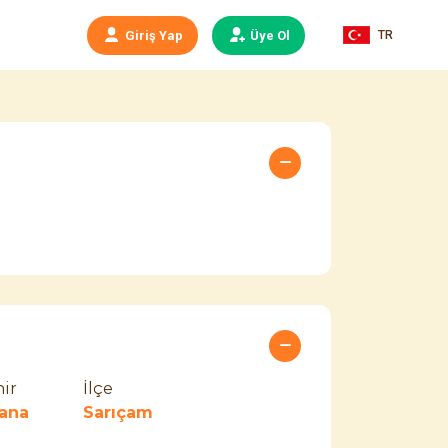
TR
Giriş Yap
Üye Ol
ir
İlçe
ana
Sarıçam