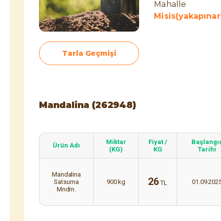
Mahalle
Misis(yakapınar
Tarla Geçmişi
Mandalina (262948)
Miktar
Fiyat /
Başlangı
Ürün Adı
(KG)
KG
Tarihi
Mandalina
26
Satsuma
900
kg
01.09.202
TL
Mndrn.