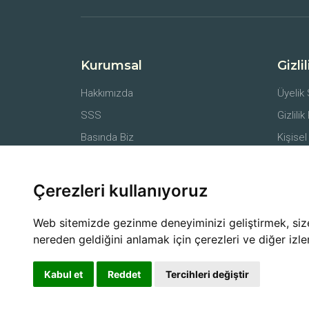
Kurumsal
Gizli
Hakkımızda
Üyelik
SSS
Gizlilik
Basında Biz
Kişisel
İletişim
Belgel
Farmer API
Mesafe
Çerezleri kullanıyoruz
İptal v
Web sitemizde gezinme deneyiminizi geliştirmek, size k
nereden geldiğini anlamak için çerezleri ve diğer izle
Kabul et
Reddet
Tercihleri değiştir