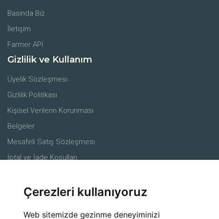
Basında Biz
İletişim
Farmer API
Gizlilik ve Kullanım
Üyelik Sözleşmesi
Gizlilik Politikası
Kişisel Verilerin Korunması
Belgeler
Mesafeli Satış Sözleşmesi
İptal ve İade Koşulları
Merkez
Çerezleri kullanıyoruz
Ürünler
Çiftçiler
Web sitemizde gezinme deneyiminizi