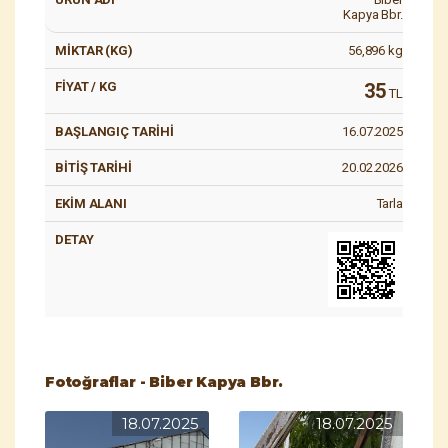
Kapya Bbr.
56,896
kg
35
TL
16.07.2025
20.02.2026
Tarla
Fotoğraflar - Biber Kapya Bbr.
18.07.2025
18.07.2025