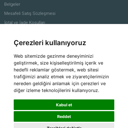
Belgeler
Mesafeli Satış Sözleşmesi
İptal ve İade Koşulları
Merkez
Çerezleri kullanıyoruz
Ürünler
Çiftçiler
Web sitemizde gezinme deneyiminizi
Ziraat mühendisleri
geliştirmek, size kişiselleştirilmiş içerik ve
hedefli reklamlar göstermek, web sitesi
Alıcılar
trafiğimizi analiz etmek ve ziyaretçilerimizin
Lojistik Firmaları
nereden geldiğini anlamak için çerezleri ve
Sosyal Medya
diğer izleme teknolojilerini kullanıyoruz.
Kabul et
Reddet