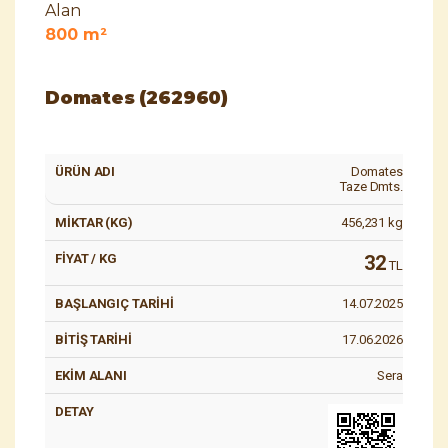
Alan
800 m²
Domates (262960)
Domates
Taze Dmts.
456,231
kg
32
TL
14.07.2025
17.06.2026
Sera