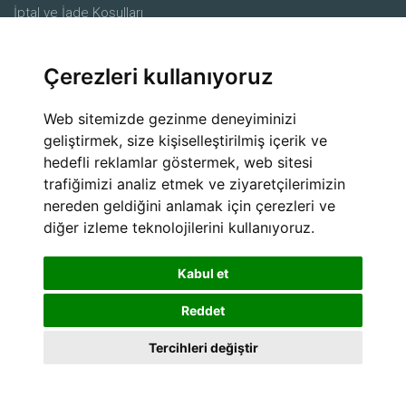
İptal ve İade Koşulları
Merkez
Çerezleri kullanıyoruz
Ürünler
Çiftçiler
Web sitemizde gezinme deneyiminizi
Ziraat mühendisleri
geliştirmek, size kişiselleştirilmiş içerik ve
hedefli reklamlar göstermek, web sitesi
Alıcılar
trafiğimizi analiz etmek ve ziyaretçilerimizin
Lojistik Firmaları
nereden geldiğini anlamak için çerezleri ve
Sosyal Medya
diğer izleme teknolojilerini kullanıyoruz.
Kabul et
Reddet
Tercihleri değiştir
© 2025 uzmanciftci.com