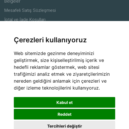
Belgeler
Mesafeli Satış Sözleşmesi
İptal ve İade Koşulları
Merkez
Çerezleri kullanıyoruz
Ürünler
Çiftçiler
Web sitemizde gezinme deneyiminizi
Ziraat mühendisleri
geliştirmek, size kişiselleştirilmiş içerik ve
hedefli reklamlar göstermek, web sitesi
Alıcılar
trafiğimizi analiz etmek ve ziyaretçilerimizin
Lojistik Firmaları
nereden geldiğini anlamak için çerezleri ve
Sosyal Medya
diğer izleme teknolojilerini kullanıyoruz.
Kabul et
Reddet
Tercihleri değiştir