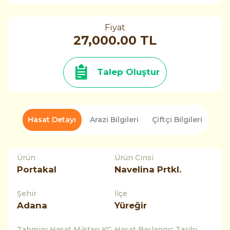
Fiyat
27,000.00 TL
Talep Oluştur
Hasat Detayı
Arazi Bilgileri
Çiftçi Bilgileri
Ürün
Ürün Cinsi
Portakal
Navelina Prtkl.
Şehir
İlçe
Adana
Yüreğir
Tahmini Hasat Miktarı KG
Hasat Başlangıç Tarihi