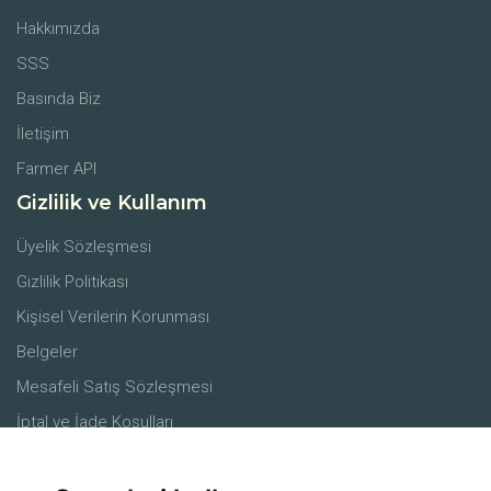
Hakkımızda
SSS
Basında Biz
İletişim
Farmer API
Gizlilik ve Kullanım
Üyelik Sözleşmesi
Gizlilik Politikası
Kişisel Verilerin Korunması
Belgeler
Mesafeli Satış Sözleşmesi
İptal ve İade Koşulları
Merkez