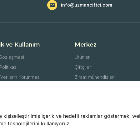
info@uzmanciftci.com
lik ve Kullanım
Merkez
 Sözleşmesi
Ürünler
 Politikası
Çiftçiler
 Verilerin Korunması
Ziraat mühendisleri
er
Alıcılar
li Satış Sözleşmesi
Lojistik Firmaları
e İade Koşulları
işiselleştirilmiş içerik ve hedefli reklamlar göstermek, web 
me teknolojilerini kullanıyoruz.