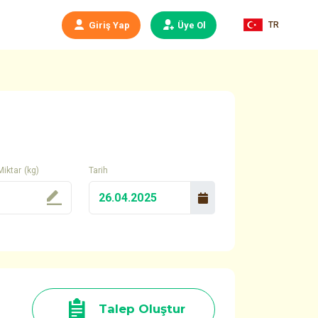
TR
Giriş Yap
Üye Ol
Miktar (kg)
Tarih
Talep Oluştur