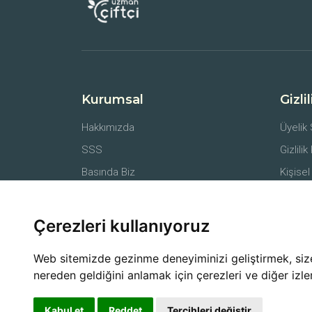
Kurumsal
Gizli
Hakkımızda
Üyelik
SSS
Gizlilik
Basında Biz
Kişisel
İletişim
Belgel
Farmer API
Mesafe
Çerezleri kullanıyoruz
İptal v
Web sitemizde gezinme deneyiminizi geliştirmek, size k
nereden geldiğini anlamak için çerezleri ve diğer izle
Kabul et
Reddet
Tercihleri değiştir