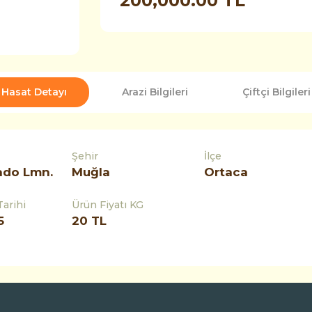
200,000.00 TL
Hasat Detayı
Arazi Bilgileri
Çiftçi Bilgileri
Şehir
İlçe
ado Lmn.
Muğla
Ortaca
Tarihi
Ürün Fiyatı KG
5
20 TL