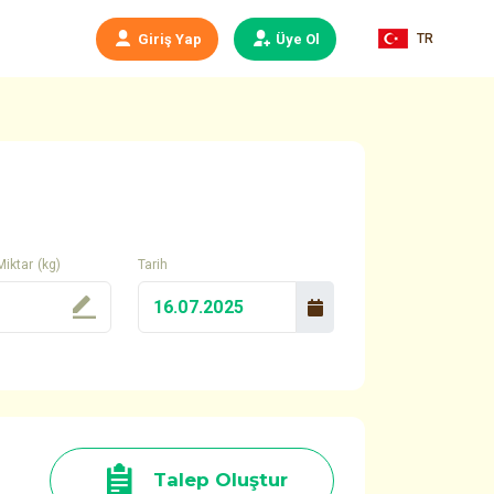
TR
Giriş Yap
Üye Ol
Miktar (kg)
Tarih
Talep Oluştur