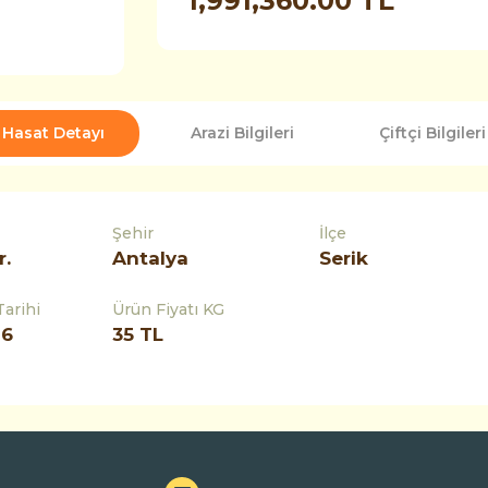
1,991,360.00 TL
Hasat Detayı
Arazi Bilgileri
Çiftçi Bilgileri
Şehir
İlçe
r.
Antalya
Serik
Tarihi
Ürün Fiyatı KG
26
35 TL