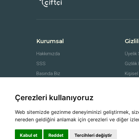
Kurumsal
Gizli
Hakkımızda
Üyelik
SSS
Gizlilik
Basında Biz
Kişisel
İletişim
Belgel
Farmer API
Mesafe
Çerezleri kullanıyoruz
İptal v
Web sitemizde gezinme deneyiminizi geliştirmek, size k
nereden geldiğini anlamak için çerezleri ve diğer izle
Kabul et
Reddet
Tercihleri değiştir