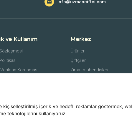
info@uzmanciftci.com
lik ve Kullanım
Merkez
 Sözleşmesi
Ürünler
 Politikası
Çiftçiler
 Verilerin Korunması
Ziraat mühendisleri
er
Alıcılar
li Satış Sözleşmesi
Lojistik Firmaları
e İade Koşulları
işiselleştirilmiş içerik ve hedefli reklamlar göstermek, web 
me teknolojilerini kullanıyoruz.